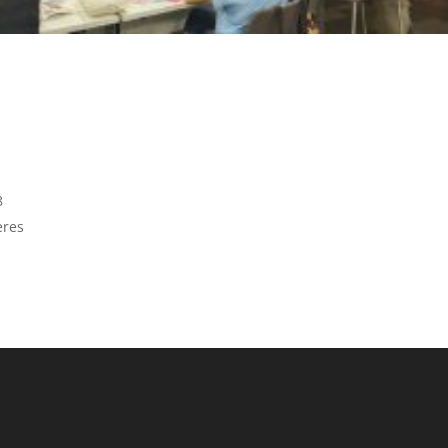
8
eres