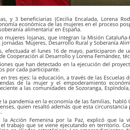
as, y 3 beneficiarias (Cecilia Encalada, Lorena Rod
tonomía económica de las mujeres en el proceso posp
 soberanía alimentaria’ en España.
tro mujeres lojanas, que integran la Misión Cataluñ
s jornadas ‘Mujeres, Desarrollo Rural y Soberanía Ali
s, efectuada el lunes 16 de mayo, participaron de 
a de Cooperación al Desarrollo y Lorena Fernández, té
aciones que han detectado en la ejecución del proye
os por cada participante.
en tres ejes: la educación, a través de las Escuelas de
agendas de la mujer y el empoderamiento económ
eciente a las comunidades de Sozoranga, Espíndol
e la pandemia en la economía de las familias, habló C
es, quien resaltó además que esta circunstancia pe
.
 la Acción Femenina por la Paz, explicó que la v
el trabajo que se viene ejecutando en territorio. C