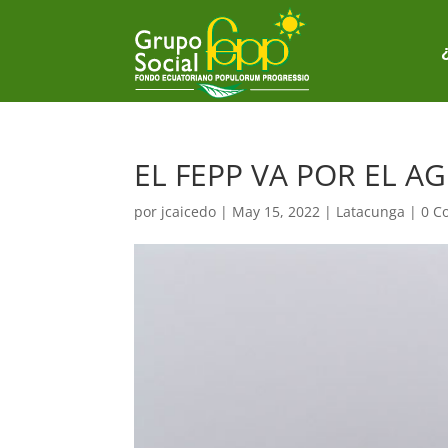
EL FEPP VA POR EL 
por
jcaicedo
|
May 15, 2022
|
Latacunga
|
0 C