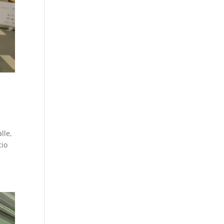
lle,
cio