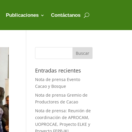
Publicaciones
Contáctanos
Entradas recientes
Nota de prensa Evento
Cacao y Bosque
Nota de prensa Gremio de
Productores de Cacao
Nota de prensa: Reunión de
coordinación de APROCAM,
UOPROCAE, Proyecto ELKE y
Proyecto FEPP-IKI