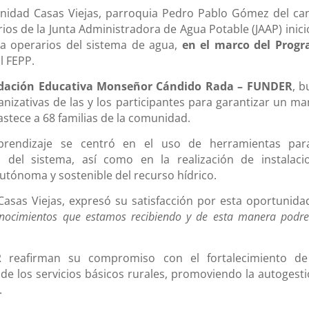
nidad Casas Viejas, parroquia Pedro Pablo Gómez del ca
arios de la Junta Administradora de Agua Potable (JAAP) inic
a operarios del sistema de agua,
en el marco del Prog
l FEPP.
dación Educativa Monseñor Cándido Rada – FUNDER
, b
anizativas de las y los participantes para garantizar un ma
astece a 68 familias de la comunidad.
prendizaje se centró en el uso de herramientas par
 del sistema, así como en la realización de instalaci
utónoma y sostenible del recurso hídrico.
Casas Viejas, expresó su satisfacción por esta oportunida
onocimientos que estamos recibiendo y de esta manera podr
 reafirman su compromiso con el fortalecimiento de
de los servicios básicos rurales, promoviendo la autogesti
.