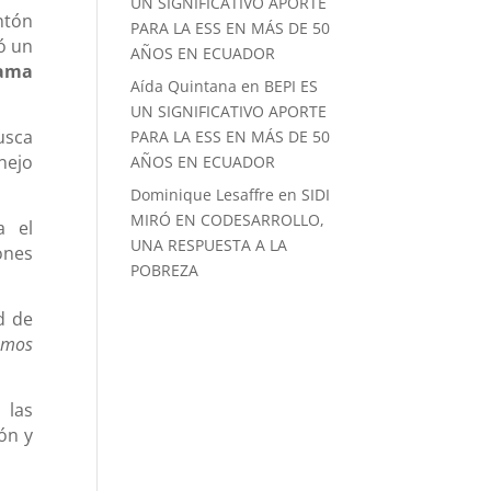
UN SIGNIFICATIVO APORTE
ntón
PARA LA ESS EN MÁS DE 50
ió un
AÑOS EN ECUADOR
rama
Aída Quintana
en
BEPI ES
UN SIGNIFICATIVO APORTE
usca
PARA LA ESS EN MÁS DE 50
nejo
AÑOS EN ECUADOR
Dominique Lesaffre
en
SIDI
MIRÓ EN CODESARROLLO,
a el
UNA RESPUESTA A LA
ones
POBREZA
d de
emos
 las
ón y