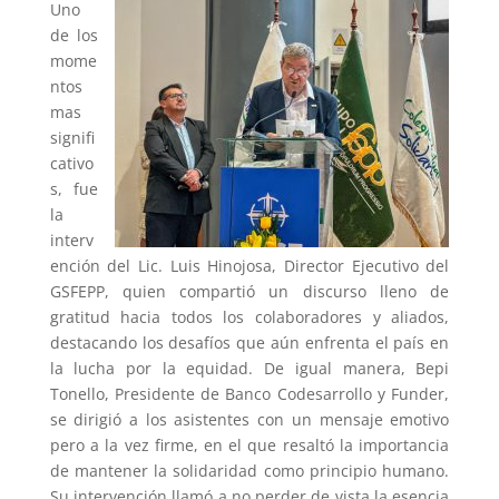
Uno
de los
mome
ntos
mas
signifi
cativo
s, fue
la
interv
ención del Lic. Luis Hinojosa, Director Ejecutivo del
GSFEPP, quien compartió un discurso lleno de
gratitud hacia todos los colaboradores y aliados,
destacando los desafíos que aún enfrenta el país en
la lucha por la equidad. De igual manera, Bepi
Tonello, Presidente de Banco Codesarrollo y Funder,
se dirigió a los asistentes con un mensaje emotivo
pero a la vez firme, en el que resaltó la importancia
de mantener la solidaridad como principio humano.
Su intervención llamó a no perder de vista la esencia