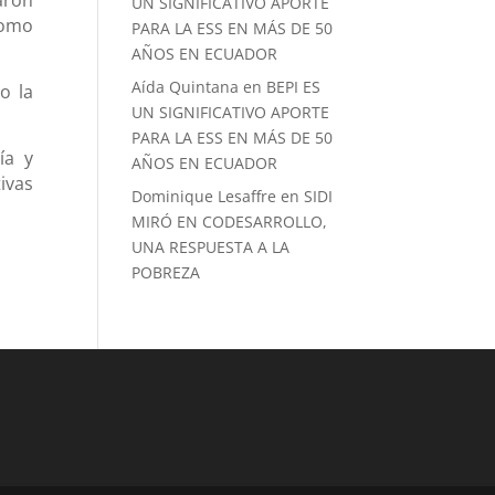
UN SIGNIFICATIVO APORTE
como
PARA LA ESS EN MÁS DE 50
AÑOS EN ECUADOR
Aída Quintana
en
BEPI ES
o la
UN SIGNIFICATIVO APORTE
PARA LA ESS EN MÁS DE 50
ía y
AÑOS EN ECUADOR
ivas
Dominique Lesaffre
en
SIDI
MIRÓ EN CODESARROLLO,
UNA RESPUESTA A LA
POBREZA