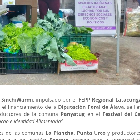
o
SinchiWarmi
, impulsado por el
FEPP Regional Latacung
 el financiamiento de la
Diputación Foral de Álava
, se ll
roductores de la comuna
Panyatug
en el
Festival del C
acao e Identidad Alimentaria”
.
res de las comunas
La Plancha
,
Punta Urco
y productore
ona alta del cantón
Pangua
, presentaron y comercializ