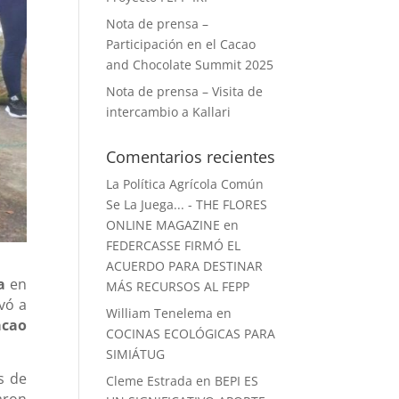
Nota de prensa –
Participación en el Cacao
and Chocolate Summit 2025
Nota de prensa – Visita de
intercambio a Kallari
Comentarios recientes
La Política Agrícola Común
Se La Juega... - THE FLORES
ONLINE MAGAZINE
en
FEDERCASSE FIRMÓ EL
ACUERDO PARA DESTINAR
a
en
MÁS RECURSOS AL FEPP
evó a
William Tenelema
en
acao
COCINAS ECOLÓGICAS PARA
SIMIÁTUG
s de
Cleme Estrada
en
BEPI ES
aron