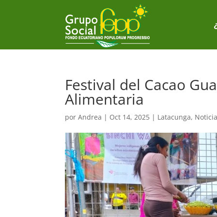
Festival del Cacao Gu
Alimentaria
por
Andrea
|
Oct 14, 2025
|
Latacunga
,
Notici