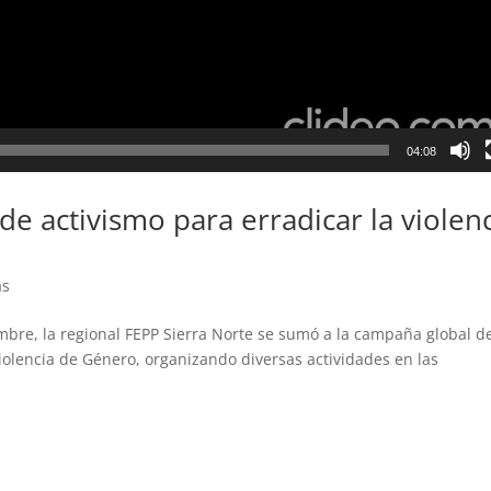
04:08
 de activismo para erradicar la violen
as
mbre, la regional FEPP Sierra Norte se sumó a la campaña global de
Violencia de Género, organizando diversas actividades en las