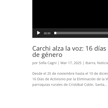
00:00
Carchi alza la voz: 16 días
de género
por
Sofia Cagni
|
Mar 17, 2025
|
Ibarra
,
Notici
Desde el 25 de noviembre hasta el 10 de dicie
16 Días de Activismo por la Eliminación de la 
parroquias rurales de Cristóbal Colón, Santa...