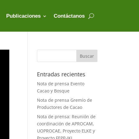
Publicaciones
Contáctanos
Entradas recientes
Nota de prensa Evento
Cacao y Bosque
Nota de prensa Gremio de
Productores de Cacao
Nota de prensa: Reunión de
coordinación de APROCAM,
UOPROCAE, Proyecto ELKE y
Proyecto FEPP-IKI