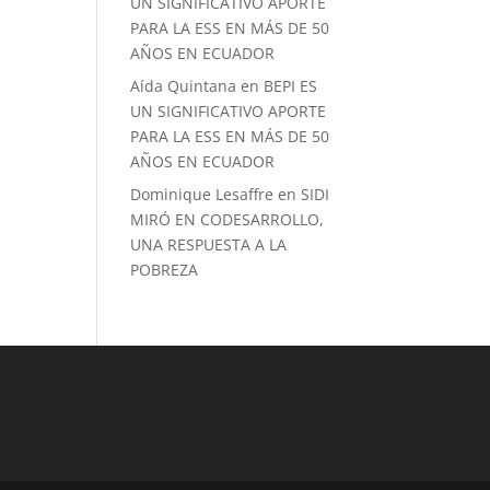
UN SIGNIFICATIVO APORTE
PARA LA ESS EN MÁS DE 50
AÑOS EN ECUADOR
Aída Quintana
en
BEPI ES
UN SIGNIFICATIVO APORTE
PARA LA ESS EN MÁS DE 50
AÑOS EN ECUADOR
Dominique Lesaffre
en
SIDI
MIRÓ EN CODESARROLLO,
UNA RESPUESTA A LA
POBREZA