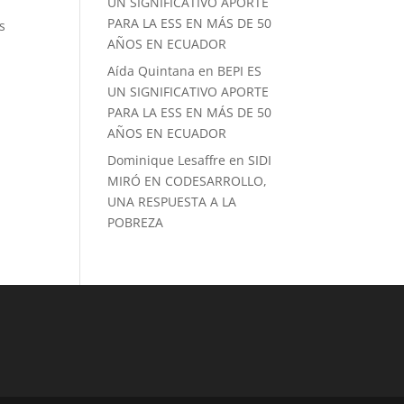
UN SIGNIFICATIVO APORTE
PARA LA ESS EN MÁS DE 50
s
AÑOS EN ECUADOR
Aída Quintana
en
BEPI ES
UN SIGNIFICATIVO APORTE
PARA LA ESS EN MÁS DE 50
AÑOS EN ECUADOR
Dominique Lesaffre
en
SIDI
MIRÓ EN CODESARROLLO,
UNA RESPUESTA A LA
POBREZA