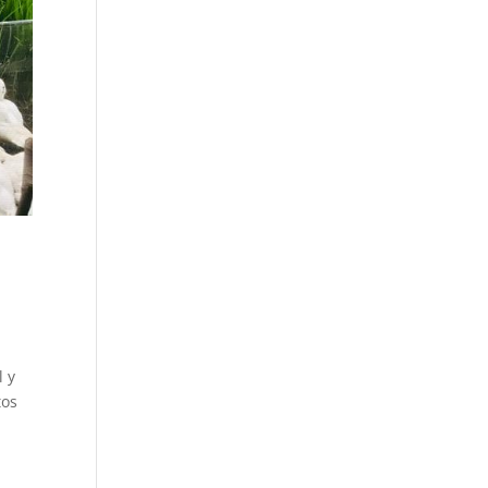
l y
tos